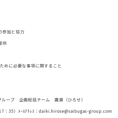
の参加と協力
提供
るために必要な事項に関すること
ループ 企画総括チーム 廣瀬（ひろせ）
）ﾒｰﾙｱﾄ゙ﾚｽ：daiki.hirose@saibugas-group.com