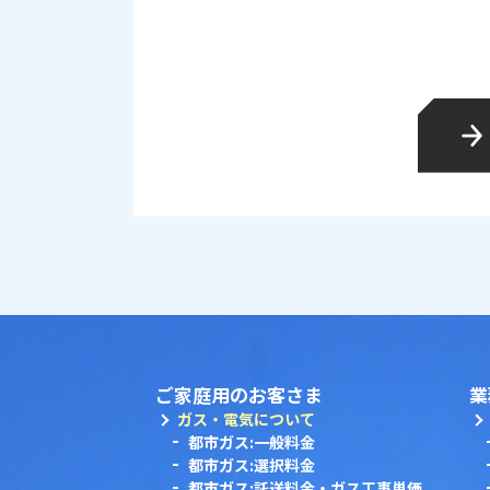
ご家庭用のお客さま
業
ガス・電気について
都市ガス:一般料金
都市ガス:選択料金
都市ガス:託送料金・ガス工事単価