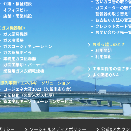
古いガス管の取り
介護・福祉施設
ガスメーターの取
オフィスビル
警報器の取り替え
店舗・商業施設
お支払い方法の変
クレジットカード
＜ガス機器別＞
お問い合わせ先一
ガス厨房機器
ガス冷暖房
お引っ越しのとき
ガスコージェネレーション
利用開始
ガス蒸気ボイラ
利用停止
業務用ガス給湯器
ガス工業炉・バーナー
工事関係者の皆さま
業務用ガス衣類乾燥機
よくあるQ＆A
導入事例・エネルギーソリューション
コージェネ大賞2022（久留米市庁舎）
ＺＥＢ化（久留米ガス社屋）
省エネルギーソリューションサービス
ポリシー
ソーシャルメディアポリシー
公式Xアカウン