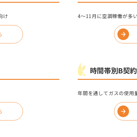
向け
4～11月に空調稼働が多
ら
時間帯別B契約
年間を通してガスの使用
ら