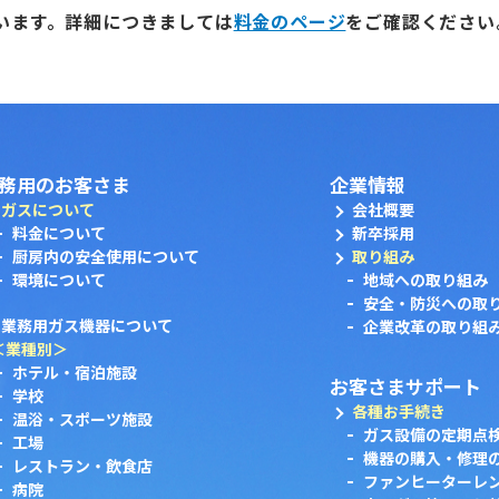
います。詳細につきましては
料金のページ
をご確認ください
務用のお客さま
企業情報
ガスについて
会社概要
料金について
新卒採用
厨房内の安全使用について
取り組み
環境について
地域への取り組み
安全・防災への取
業務用ガス機器について
企業改革の取り組
＜業種別＞
ホテル・宿泊施設
お客さまサポート
学校
各種お手続き
温浴・スポーツ施設
ガス設備の定期点
工場
機器の購入・修理
レストラン・飲食店
ファンヒーターレ
病院