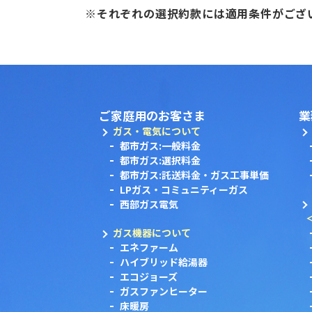
※それぞれの選択約款には適用条件がござ
ご家庭用のお客さま
業
ガス・電気について
都市ガス:一般料金
都市ガス:選択料金
都市ガス:託送料金・ガス工事単価
LPガス・コミュニティーガス
西部ガス電気
ガス機器について
エネファーム
ハイブリッド給湯器
エコジョーズ
ガスファンヒーター
床暖房