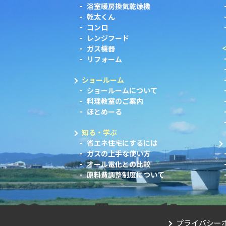
浴室暖房換気乾燥機
乾太くん
コンロ
レンジフード
ガス機器
リフォーム
ショールーム
ショールームについて
料理教室のご案内
ほとめーる
知る・学ぶ
省エネ住宅にするには
ガスの上手な使い方
オール電化との比較
原料費調整制度について
プライバシー