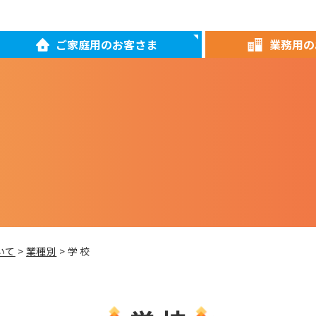
ご家庭用のお客さま
業務用の
いて
>
業種別
> 学 校